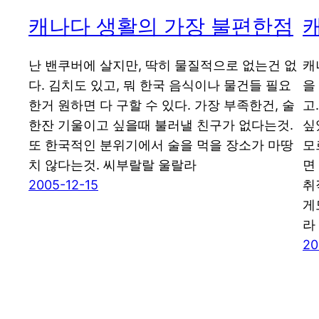
캐나다 생활의 가장 불편한점
난 밴쿠버에 살지만, 딱히 물질적으로 없는건 없
캐
다. 김치도 있고, 뭐 한국 음식이나 물건들 필요
을
한거 원하면 다 구할 수 있다. 가장 부족한건, 술
고
한잔 기울이고 싶을때 불러낼 친구가 없다는것.
싶
또 한국적인 분위기에서 술을 먹을 장소가 마땅
모
치 않다는것. 씨부랄랄 울랄라
면
2005-12-15
취
게
라
20