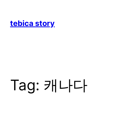
Skip
to
content
tebica story
Tag:
캐나다