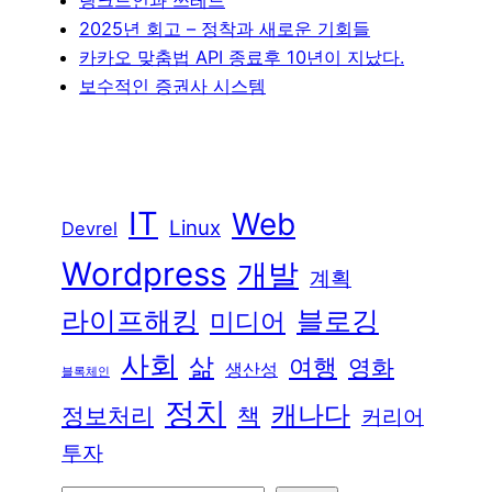
2025년 회고 – 정착과 새로운 기회들
카카오 맞춤법 API 종료후 10년이 지났다.
보수적인 증권사 시스템
IT
Web
Linux
Devrel
Wordpress
개발
계획
라이프해킹
블로깅
미디어
사회
삶
여행
영화
생산성
블록체인
정치
캐나다
정보처리
책
커리어
투자